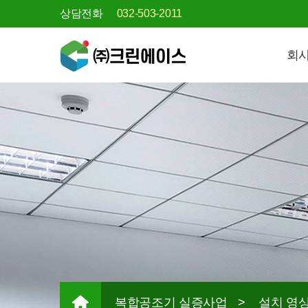
상담전화
032-503-2011
회
복합공조기 실증사업
>
설치 영상