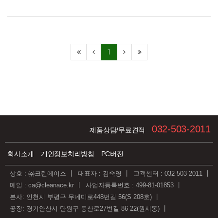
커지고 있다. 현재 실내의 공기질 관리를 위해 여러 종류의…
더보기
1
032-503-2011
제품상담/무료견적
회사소개
개인정보처리방침
PC버전
상호 : ㈜크린에이스
대표자 : 김숙영
고객센터 : 032-503-2011
메일 : ca@cleanace.kr
사업자등록번호 : 499-81-01853
본사: 인천시 부평구 무네미로448번길 56(S 208호)
공장: 경기안산시 단원구 동산로27번길 86-22(원시동)