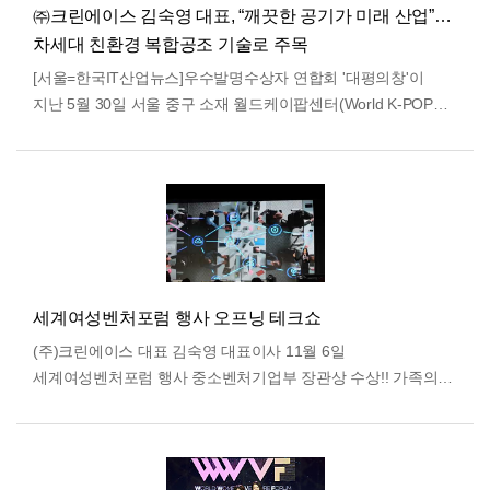
㈜크린에이스 김숙영 대표, “깨끗한 공기가 미래 산업”…
차세대 친환경 복합공조 기술로 주목
[서울=한국IT산업뉴스]우수발명수상자 연합회 '대평의창'이
지난 5월 30일 서울 중구 소재 월드케이팝센터(World K-POP
Center) 미래홀에서 ‘2026년 제2차 임원회…
더보기
세계여성벤처포럼 행사 오프닝 테크쇼
(주)크린에이스 대표 김숙영 대표이사 11월 6일
세계여성벤처포럼 행사 중소벤처기업부 장관상 수상!! 가족의
건강을 위한 복합공조기의 역활 깨끗한 공기, 건강한 공간