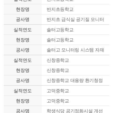
현장명
반지초등학교
공사명
반지초 급식실 공기질 모니터
링 시스템 설치용역
실적연도
솔터고등학교
현장명
솔터고등학교
공사명
솔터고 모니터링 시스템 자재
납품
실적연도
신창중학교
현장명
신창중학교
공사명
신창중학교 대용량 환기청정
기 재설치
실적연도
고덕중학교
현장명
고덕중학교
공사명
학생식당 공기정화시설 개선