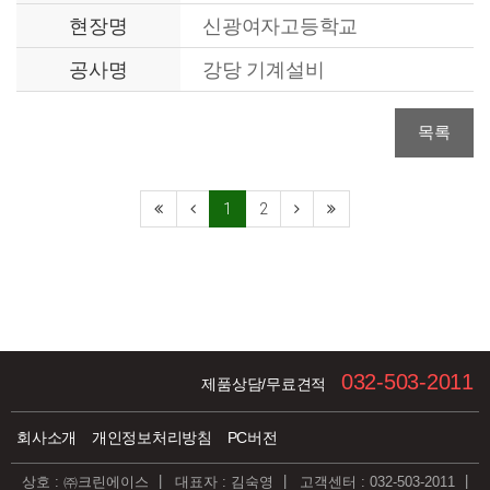
현장명
신광여자고등학교
공사명
강당 기계설비
목록
1
2
032-503-2011
제품상담/무료견적
회사소개
개인정보처리방침
PC버전
상호 : ㈜크린에이스
대표자 : 김숙영
고객센터 : 032-503-2011