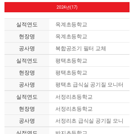
2024년(17)
실적연도
옥계초등학교
현장명
옥계초등학교
공사명
복합공조기 필터 교체
실적연도
평택초등학교
현장명
평택초등학교
공사명
평택초 급식실 공기질 모니터
링 시스템 설치용역
실적연도
서정리초등학교
현장명
서정리초등학교
공사명
서정리초 급식실 공기질 모니
터링 시스템 설치용역
실적연도
반지초등학교