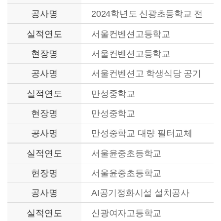
공사명
2024학년도 신광초등학교 전
체 냉난방기 교체(복합공조
실적연도
서울컨벤션고등학교
기)
현장명
서울컨벤션고등학교
공사명
서울컨벤션고 학생식당 공기
정화 시설개선공사
실적연도
만성중학교
현장명
만성중학교
공사명
만성중학교 대량 필터교체
실적연도
서울윤중초등학교
현장명
서울윤중초등학교
공사명
AI공기정화시설 설치공사
실적연도
신광여자고등학교