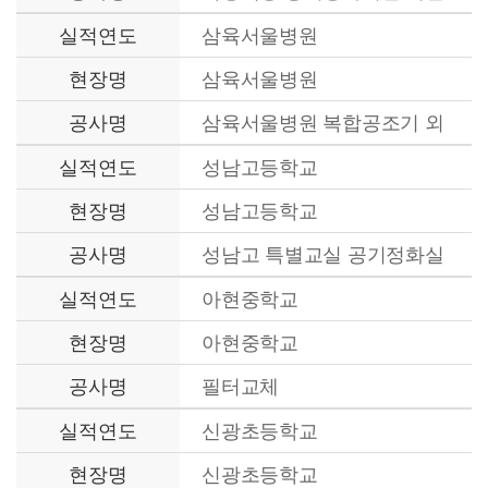
공사
실적연도
삼육서울병원
현장명
삼육서울병원
공사명
삼육서울병원 복합공조기 외
실적연도
성남고등학교
현장명
성남고등학교
공사명
성남고 특별교실 공기정화실
개선 공사
실적연도
아현중학교
현장명
아현중학교
공사명
필터교체
실적연도
신광초등학교
현장명
신광초등학교