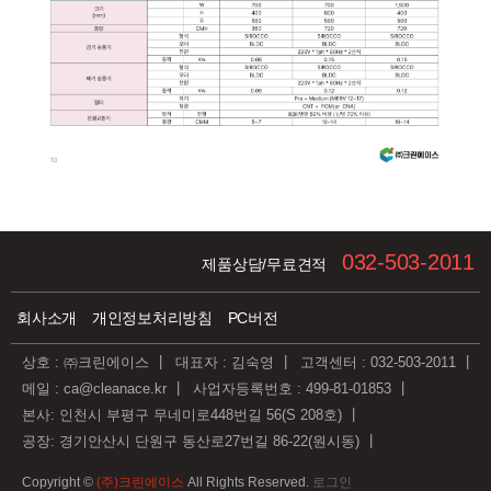
032-503-2011
제품상담/무료견적
회사소개
개인정보처리방침
PC버전
상호 : ㈜크린에이스
대표자 : 김숙영
고객센터 : 032-503-2011
메일 : ca@cleanace.kr
사업자등록번호 : 499-81-01853
본사: 인천시 부평구 무네미로448번길 56(S 208호)
공장: 경기안산시 단원구 동산로27번길 86-22(원시동)
Copyright ©
(주)크린에이스
All Rights Reserved.
로그인