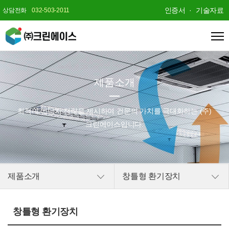
인증서
기술자료
상담전화
032-503-2011
제품소개
최적의 에너지 전략을 제시하여
건문의 가치를 극대화하는 (주)
크린에이스입니다.
제품소개
창틀형 환기장치
창틀형 환기장치